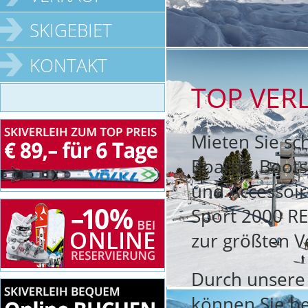
SKIGEBIET
KONTAKT
TOP VERL
Mieten Sie sc
Boards, Boots
und Accessoir
Sport 2000 RE
zur größten V
Durch unsere 
können Sie be