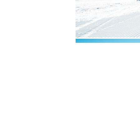
Lohmann GmbH&CoKG, Filiale Oetz
Telefon: +43 664 43 53 475, Mail:
oetz@l