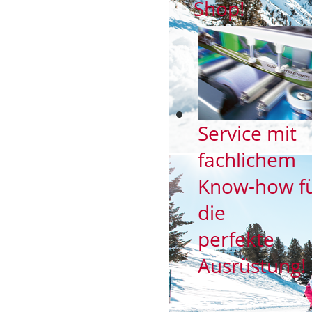
Shop!
Service mit
fachlichem
Know-how f
die
perfekte
Ausrüstung!